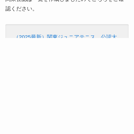
認ください。
（2025最新）関東ジュニアテニス 公認大
会日程 締切日順逆引き版 2025年10月～
2026年3月 | テニジュ
うち、エントリー数が公表されない穴場大会もあ
るので、知らずに見逃したくない大会をご紹介し
ます。
公認大会
グレード
エリア
開催月
シルクカップ
4B
東京
3-4月、8月
東京開催ながら