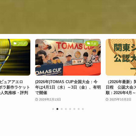
ブログ
大会
日）ピュアアエロ
(2026年)TOMAS CUP全国大会：今
（2026年最新
：バボラ新作ラケット
年は4月1日（水）～3日（金）、有明
日程 公認大会
の人気推移・評判
で開催
順：2026年4月～
2026年2月13日
2025年10月2日