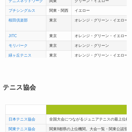
テニスネットワーク
関東
グリーン・イエロー
プチシングルス
関東・関西
イエロー
桜田倶楽部
東京
オレンジ・グリーン・イエロー
JITC
東京
オレンジ・グリーン・イエロー
モリパーク
東京
オレンジ・グリーン
緑ヶ丘テニス
東京
オレンジ・グリーン・イエロー
みんなのテニス
埼玉
グリーン・イエロー
松原印西
千葉
レッド・オレンジ・グリーン・イ
ルネサンス鷹之台
千葉
グリーン・イエロー
テニス協会
龍テニス
茨城
イエロー
名称
日本テニス協会
全国大会につながるジュニアテニスの最上位機
関東テニス協会
関東8都県の上位機関。大会一覧・関東公認登