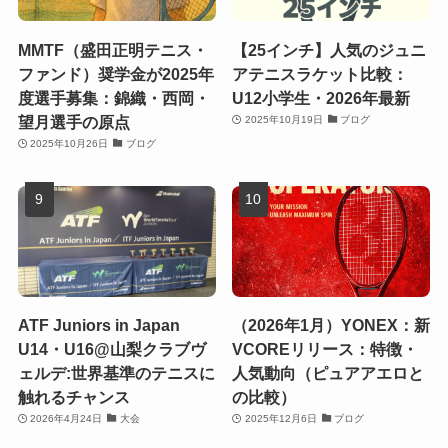
MMTF（盛田正明テニス・
【25インチ】人気のジュニ
ファンド）奨学金が2025年
アテニスラケット比較：
度選手募集：錦織・西岡・
U12小学生・2026年最新
望月選手の原点
2025年10月19日
ブログ
2025年10月26日
ブログ
ATF Juniors in Japan
（2026年1月）YONEX：新
U14・U16@山梨クラブヴ
VCOREリリース：特徴・
ェルデ:世界基準のテニスに
人気動向（ピュアアエロと
触れるチャンス
の比較）
2026年4月24日
大会
2025年12月6日
ブログ