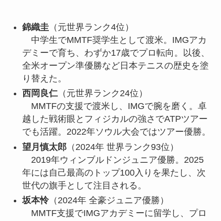
錦織圭
（元世界ランク4位）
中学生でMMTF奨学生として渡米。IMGアカ
デミーで育ち、わずか17歳でプロ転向。以後、
全米オープン準優勝など日本テニスの歴史を塗
り替えた。
西岡良仁
（元世界ランク24位）
MMTFの支援で渡米し、IMGで腕を磨く。卓
越した戦術眼とフィジカルの強さでATPツアー
でも活躍。2022年ソウル大会ではツアー優勝。
望月慎太郎
（2024年 世界ランク93位）
2019年ウィンブルドンジュニア優勝。2025
年には自己最高のトップ100入りを果たし、次
世代の旗手として注目される。
坂本怜
（2024年 全豪ジュニア優勝）
MMTF支援でIMGアカデミーに留学し、プロ