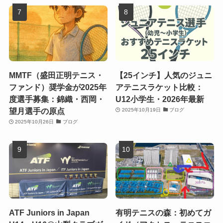
MMTF（盛田正明テニス・
【25インチ】人気のジュニ
ファンド）奨学金が2025年
アテニスラケット比較：
度選手募集：錦織・西岡・
U12小学生・2026年最新
望月選手の原点
2025年10月19日
ブログ
2025年10月26日
ブログ
ATF Juniors in Japan
有明テニスの森：初めてガ