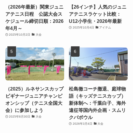
（2026年最新）関東ジュニ
【26インチ】人気のジュニ
アテニス日程 公認大会ス
アテニスラケット比較：
ケジュール締切日順：2026
U12小学生・2026年最新
年4月～
2025年10月4日
アイテム
2025年10月2日
大会
（2025）ルネサンスカップ
松島徹コーチ撤退、庭球物
ビギナージュニアチャンピ
語（キッズテニスカップ）
オンシップ（テニス全国大
新体制へ：千葉白子、海外
会）に参加しよう
遠征等国内外企画・スムリ
クバボウル
2025年8月30日
大会
2026年3月4日
大会