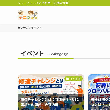
ジュニアテニスのビギナー向け羅針盤
ホーム
イベント
イベント
– category –
イベント
修造チャレンジとは：参加要件・U12
安藤財団グロ
実績との関係・合宿内容
スとは？：
2026年6月21日
2026年6月1