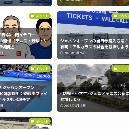
イベント
イベン
月29日)第一回イチロー
IELD開催（テニス・野球・サ
ジャパンオープンの当日券購入方法@
締切間近！
有明：アルカラスの試合を観戦しよう
8日
2025年9月26日
イベント
イベン
プ ジャパンオープン
P500)@有明：錦織圭ファイ
<幼児・小学生>ジュニアテニス合宿
カラスも出場予定
参加しよう
5日
2025年9月13日
イベント