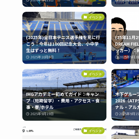
イベント
(2025年)全日本テニス選手権を見に行
(25年11
こう：今年は100回記念大会、小中学
DREAM F
生はずっと無料！
ッカー）：
2025年10月8日
2025年9月2
イベント
IMGアカデミー初めてガイド：キャン
木下グルー
プ（短期留学）・費用・アクセス・食
2026（AT
事・寮/ホテル
ナル・アル
2025年9月19日
2025年9月1
イベント