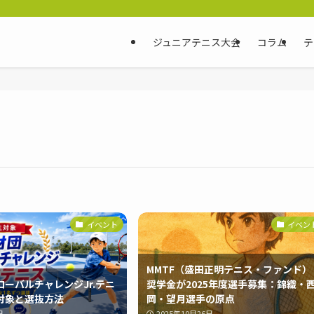
ジュニアテニス大会
コラム
テ
イベント
イベン
MMTF（盛田正明テニス・ファンド）
ーバルチャレンジJr.テニ
奨学金が2025年度選手募集：錦織・
対象と選抜方法
岡・望月選手の原点
日
2025年10月26日