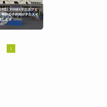
月19日）YONEXテニスフェ
：無料の子供向けテニスイ
喫しよう
8日
1